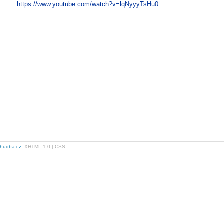
https://www.youtube.com/watch?v=lqNyyyTsHu0
hudba.cz
,
XHTML 1.0
|
CSS