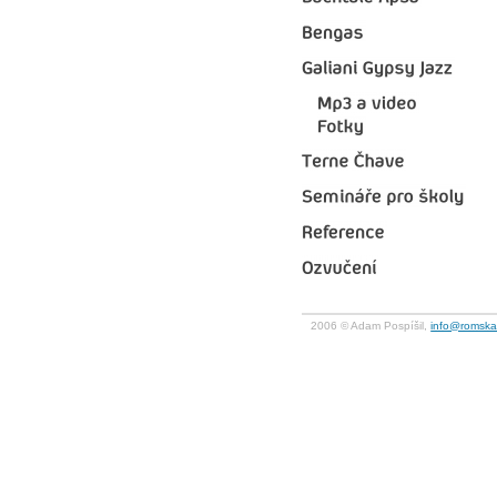
2006 © Adam Pospíšil,
info@romska