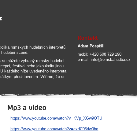
Adam Pospíšil
olika romských hudebních interpretů
í hudební scéně.
mobil: +420 608 729 190
e-mail: info@romskahudba.cz
ek si můžete vybraný romský hudební
ecepci, festival nebo jakoukoliv jinou
. U každého níže uvedeného interpreta
rátkým představením. Věříme, že si
https://www.youtube.com/watch?v=KVp_XGw9OTU
https://www.youtube.com/watch?v=exdC05dw0bo