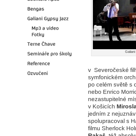
Galian
v Severočeské fil
symfonickém orche
po celém světě s 
nebo Enrico Morric
nezastupitelné mí
v Košicích
Mirosl
jedním z nejuznáva
spolupracoval s 
filmu Sherlock Ho
Rakaš
, též absol