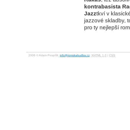
kontrabasista R
Jazz
tkví v klasic
jazzové skladby, t
pro ty nejlepší ro
2006 © Adam Pospíšil,
info@romskahudba.cz
,
XHTML 1.0
|
CSS