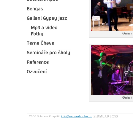
Galian
Galian
2006 © Adam Pospíšil,
info@romskahudba.cz
,
XHTML 1.0
|
CSS