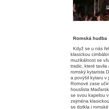
Romská hudba
Když se u nás ře
klasickou cimbálo
muzikálnost se vš
tradic, které tavil
romský kytarista 
a povýšil kytaru v
Romové zase učini
houslista Maďarska
se svou kapelou ve
zejména klasickou
se dotkla i romsk