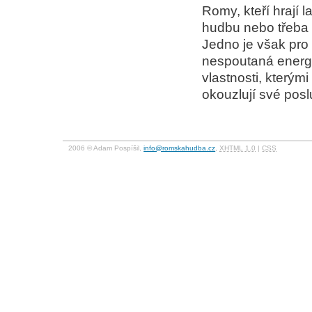
Romy, kteří hrají 
hudbu nebo třeba r
Jedno je však pro
nespoutaná energie
vlastnosti, kterým
okouzlují své pos
2006 © Adam Pospíšil,
info@romskahudba.cz
,
XHTML 1.0
|
CSS