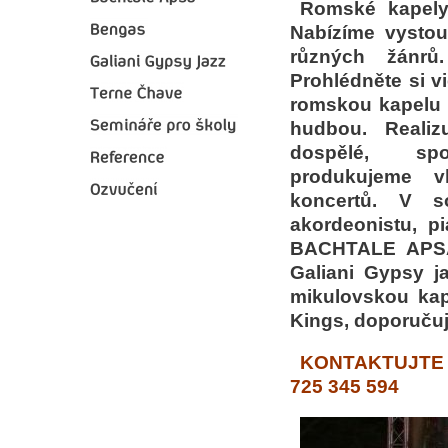
Romské kapely
Nabízíme vysto
různých žánrů
Prohlédněte si v
romskou kapelu 
hudbou. Reali
dospělé, spol
produkujeme v
koncertů. V s
akordeonistu, p
BACHTALE APSA,
Galiani Gypsy j
mikulovskou kap
Kings, doporuču
KONTAKTUJTE 
725 345 594